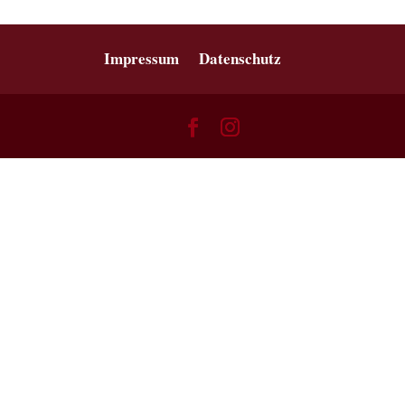
Impressum
Datenschutz
Willst du endlich Nein sagen können
ohne Angst und schlechtes
Gewissen?
Hole dir die 5 kraftvollen Übungen im PDF für 0€
und lerne entspannt und mit Leichtigkeit Nein zu
sagen.