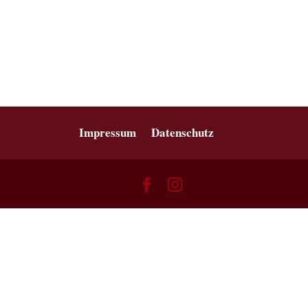
Impressum
Datenschutz
Willst du endlich Nein sagen können
ohne Angst und schlechtes
Gewissen?