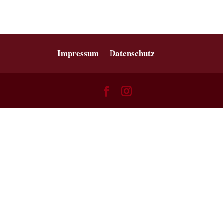
Impressum
Datenschutz
Willst du endlich Nein sagen können
ohne Angst und schlechtes
Gewissen?
Hole dir die 5 kraftvollen Übungen im PDF für 0€
und lerne entspannt und mit Leichtigkeit Nein zu